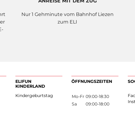
ANREISE MIT DEM ZUG
hrt
Nur 1 Gehminute vom Bahnhof Liezen
er
zum ELI
E-