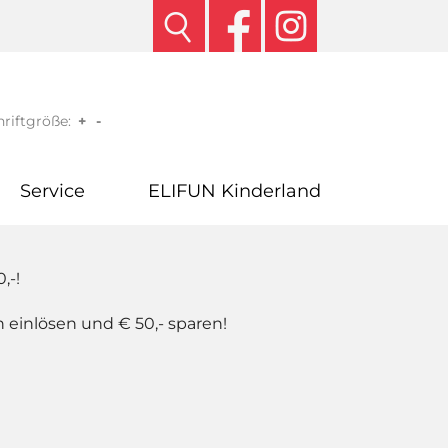
riftgröße:
+
-
Service
ELIFUN Kinderland
,-!
 einlösen und € 50,- sparen!