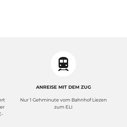
ANREISE MIT DEM ZUG
hrt
Nur 1 Gehminute vom Bahnhof Liezen
er
zum ELI
E-