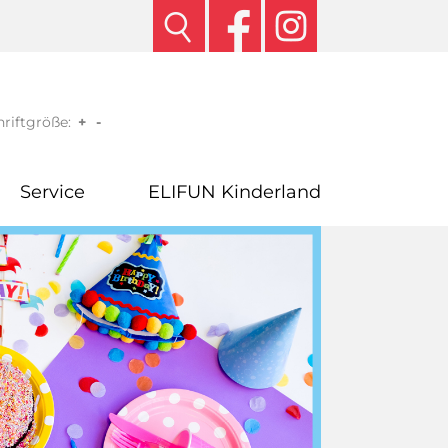
riftgröße:
+
-
Service
ELIFUN Kinderland