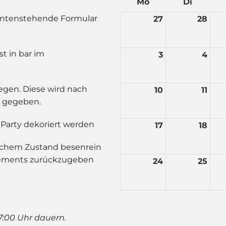
Mo
Di
 untenstehende Formular
27
28
st in bar im
3
4
legen. Diese wird nach
10
11
 gegeben.
 Party dekoriert werden
17
18
lichem Zustand besenrein
gements zurückzugeben
24
25
 17:00 Uhr dauern.