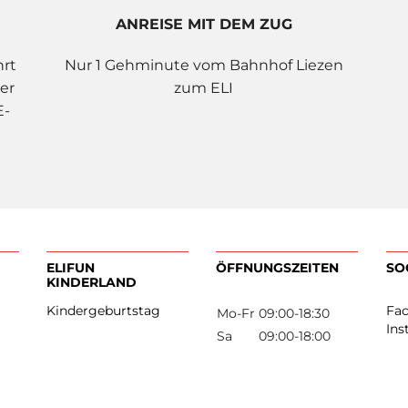
ANREISE MIT DEM ZUG
hrt
Nur 1 Gehminute vom Bahnhof Liezen
er
zum ELI
E-