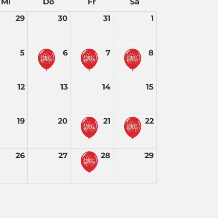
Mi
Do
Fr
Sa
29
30
31
1
5
6
7
8
12
13
14
15
19
20
21
22
26
27
28
29