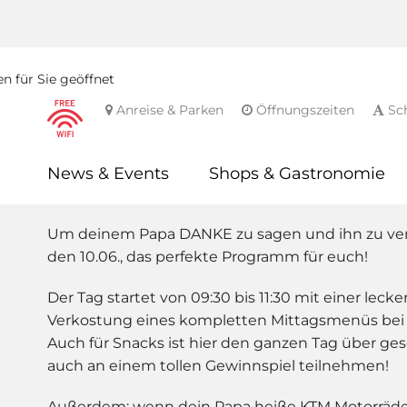
n für Sie geöffnet
Anreise & Parken
Öffnungszeiten
Sch
News & Events
Shops & Gastronomie
Um deinem Papa DANKE zu sagen und ihn zu ver
den 10.06., das perfekte Programm für euch!
Der Tag startet von 09:30 bis 11:30 mit einer le
Verkostung eines kompletten Mittagsmenüs bei 
Auch für Snacks ist hier den ganzen Tag über ges
auch an einem tollen Gewinnspiel teilnehmen!
Außerdem: wenn dein Papa heiße KTM Motorräder l