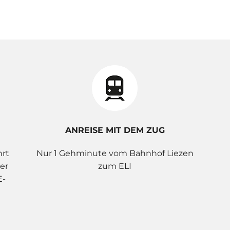
ANREISE MIT DEM ZUG
hrt
Nur 1 Gehminute vom Bahnhof Liezen
er
zum ELI
E-