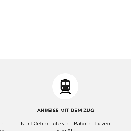
ANREISE MIT DEM ZUG
hrt
Nur 1 Gehminute vom Bahnhof Liezen
er
zum ELI