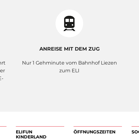
ANREISE MIT DEM ZUG
hrt
Nur 1 Gehminute vom Bahnhof Liezen
er
zum ELI
E-