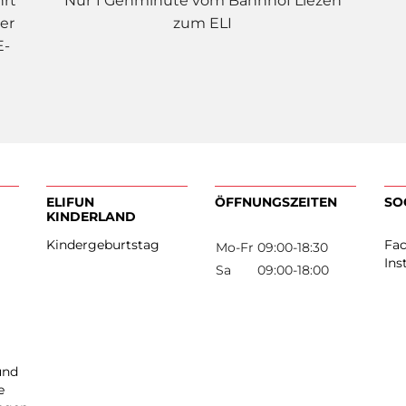
hrt
Nur 1 Gehminute vom Bahnhof Liezen
er
zum ELI
E-
ELIFUN
ÖFFNUNGSZEIT
KINDERLAND