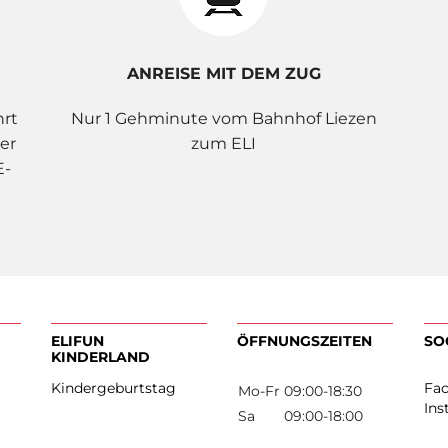
ANREISE MIT DEM ZUG
hrt
Nur 1 Gehminute vom Bahnhof Liezen
er
zum ELI
E-